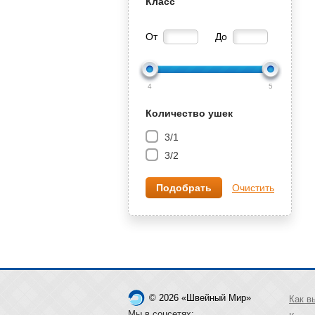
Класс
От
До
4
5
Количество ушек
3/1
3/2
Очистить
© 2026 «Швейный Мир»
Как в
Мы в соцсетях: