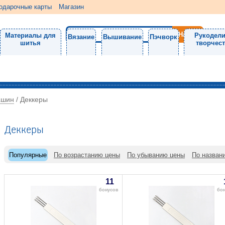
одарочные карты
Магазин
Материалы для
Рукодели
Вязание
Вышивание
Пэчворк
шитья
творчес
ашин
/
Деккеры
Деккеры
Популярные
По возрастанию цены
По убыванию цены
По назван
11
бонусов
бо