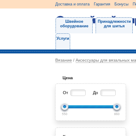
Доставка и оплата
Гарантия
Бонусы
П
Швейное
Принадлежности
оборудование
для шитья
Услуги
Вязание
Аксессуары для вязальных м
/
Цена
От
До
550
860