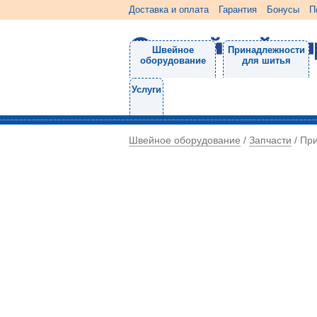
Доставка и оплата
Гарантия
Бонусы
П
Швейное
Принадлежности
оборудование
для шитья
Услуги
Швейное оборудование
Запчасти
/
/
Пр