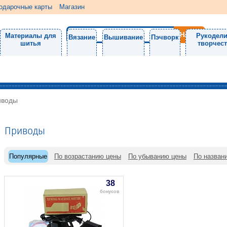
одарочные карты
Магазин
Материалы для
Рукодели
Вязание
Вышивание
Пэчворк
шитья
творчес
иводы
Приводы
Популярные
По возрастанию цены
По убыванию цены
По назван
38
бонусов