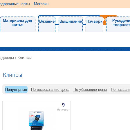
одарочные карты
Магазин
Материалы для
Рукодели
Вязание
Вышивание
Пэчворк
шитья
творчес
 одежды
/
Клипсы
Клипсы
Популярные
По возрастанию цены
По убыванию цены
По назван
9
бонусов