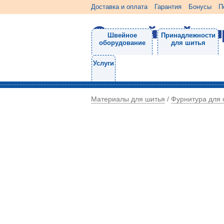
Доставка и оплата
Гарантия
Бонусы
П
Швейное
Принадлежности
оборудование
для шитья
Услуги
Материалы для шитья
Фурнитура для
/