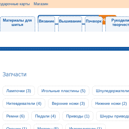
одарочные карты
Магазин
Материалы для
Рукодели
Вязание
Вышивание
Пэчворк
шитья
творчес
Запчасти
Лампочки (3)
Игольные пластины (5)
Шпуледержатели 
Нитевдеватели (4)
Верхние ножи (3)
Нижние ножи (2)
Ремни (6)
Педали (4)
Приводы (1)
Шнуры привода
Окошки (1)
Моторы (5)
Игловодители (1)