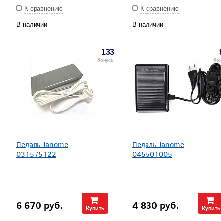
К сравнению
К сравнению
В наличии
В наличии
133
бонуса
бо
Педаль Janome
Педаль Janome
031575122
045501005
6 670
руб.
4 830
руб.
Купить
Купить