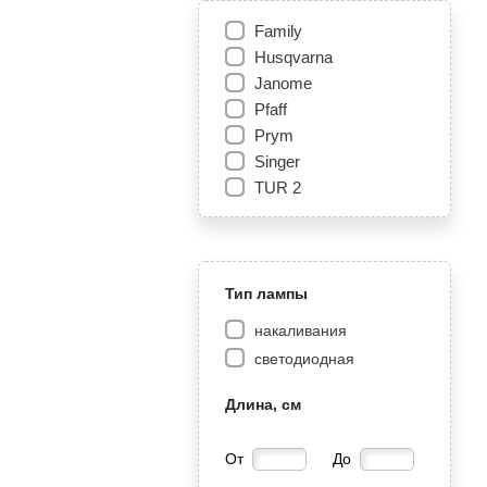
Family
Husqvarna
Janome
Pfaff
Prym
Singer
TUR 2
Тип лампы
накаливания
светодиодная
Длина, см
От
До