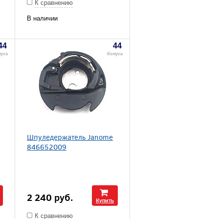
К сравнению
В наличии
44
44
уса
бонуса
Шпуледержатель Janome
846652009
2 240
руб.
Купить
К сравнению