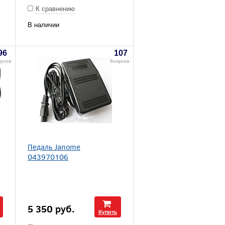
К сравнению
В наличии
96
107
нусов
бонусов
Педаль Janome
043970106
5 350
руб.
Купить