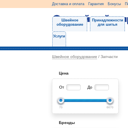
Доставка и оплата
Гарантия
Бонусы
П
Швейное
Принадлежности
оборудование
для шитья
Услуги
Швейное оборудование
/
Запчасти
Цена
От
До
70
6670
Бренды