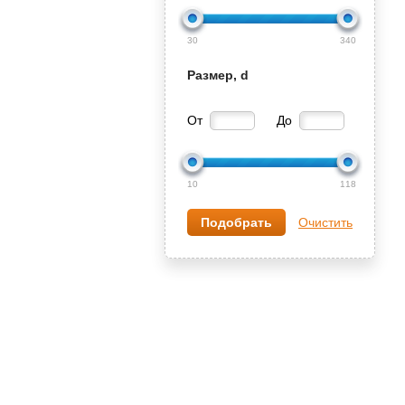
30
340
Размер, d
От
До
10
118
Очистить