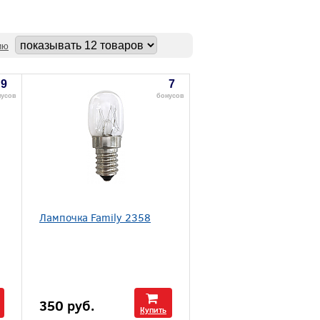
ию
9
7
нусов
бонусов
Лампочка Family 2358
350
руб.
Купить