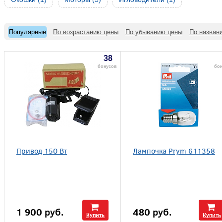
Популярные
По возрастанию цены
По убыванию цены
По назван
38
бонусов
бо
Привод 150 Вт
Лампочка Prym 611358
1 900
руб.
480
руб.
Купить
Купить