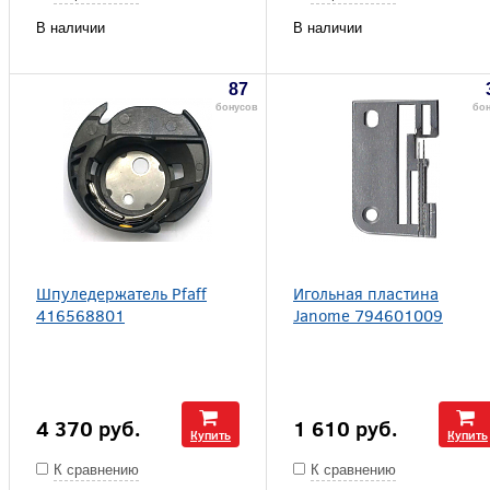
В наличии
В наличии
87
бонусов
бон
Шпуледержатель Pfaff
Игольная пластина
416568801
Janome 794601009
4 370
руб.
1 610
руб.
Купить
Купить
К сравнению
К сравнению