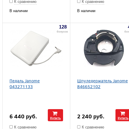
К сравнению
К сравнению
В наличии
В наличии
128
бонусов
бон
Педаль Janome
Шпуледержатель Janome
043271133
846652102
6 440
руб.
2 240
руб.
Купить
Купить
К сравнению
К сравнению