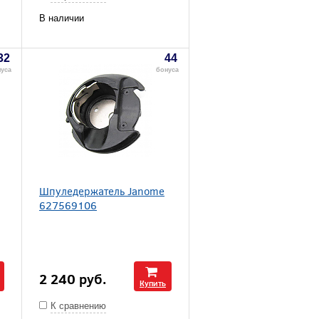
В наличии
32
44
уса
бонуса
Шпуледержатель Janome
627569106
2 240
руб.
Купить
К сравнению