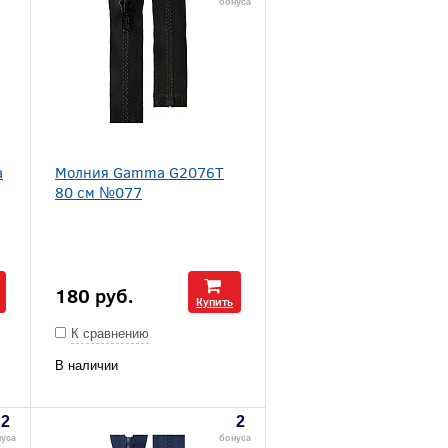
бонуса
a
Молния Gamma G2076T
80 см №077
180
руб.
Купить
К сравнению
В наличии
2
2
уса
бонуса