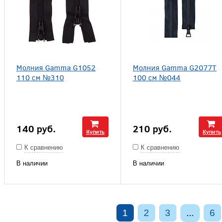
Молния Gamma G1052
Молния Gamma G2077T
110 см №310
100 см №044
140
руб.
210
руб.
Купить
Купить
К сравнению
К сравнению
В наличии
В наличии
1
2
3
...
6