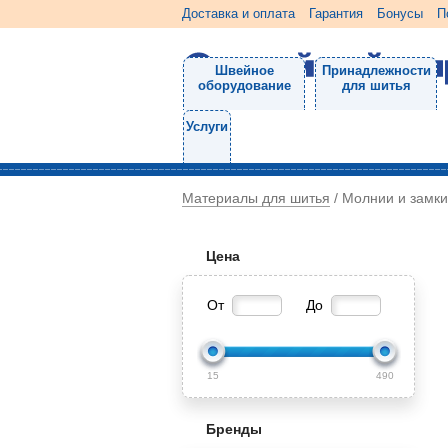
Доставка и оплата
Гарантия
Бонусы
П
Швейное
Принадлежности
оборудование
для шитья
Услуги
Материалы для шитья
/
Молнии и замки
Цена
От
До
15
490
Бренды