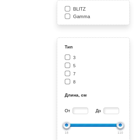
BLITZ
Gamma
Тип
3
5
7
8
Длина, см
От
До
18
110