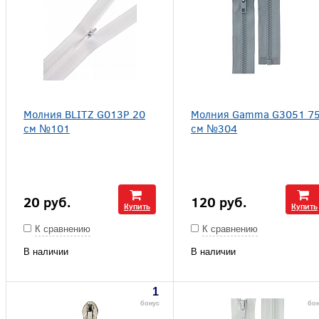
Молния BLITZ G013P 20
Молния Gamma G3051 7
см №101
см №304
20
руб.
120
руб.
Купить
Купить
К сравнению
К сравнению
В наличии
В наличии
1
бонус
бо