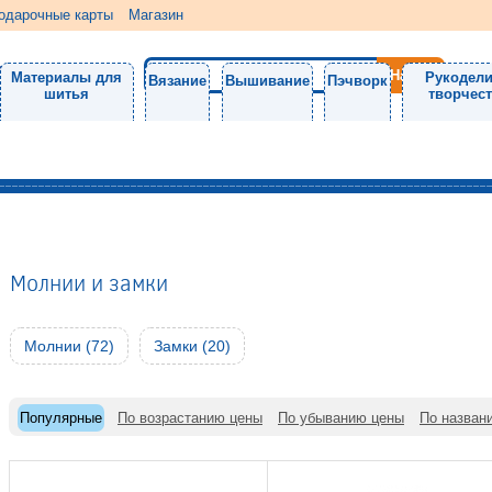
одарочные карты
Магазин
Материалы для
Рукодели
Вязание
Вышивание
Пэчворк
шитья
творчес
Молнии и замки
Молнии (72)
Замки (20)
Популярные
По возрастанию цены
По убыванию цены
По назван