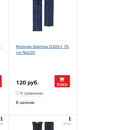
5
Молния Gamma G3051 75
см №220
120
руб.
Купить
К сравнению
В наличии
1
1
нус
бонус