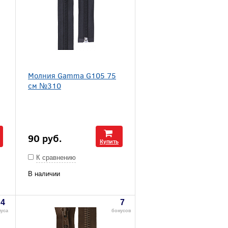
Молния Gamma G105 75
см №310
90
руб.
Купить
К сравнению
В наличии
4
7
уса
бонусов