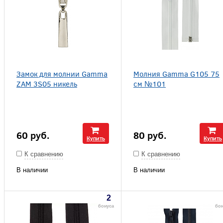
Замок для молнии Gamma
Молния Gamma G105 75
ZAM 3S05 никель
см №101
60
руб.
80
руб.
Купить
Купить
К сравнению
К сравнению
В наличии
В наличии
2
бонуса
бон