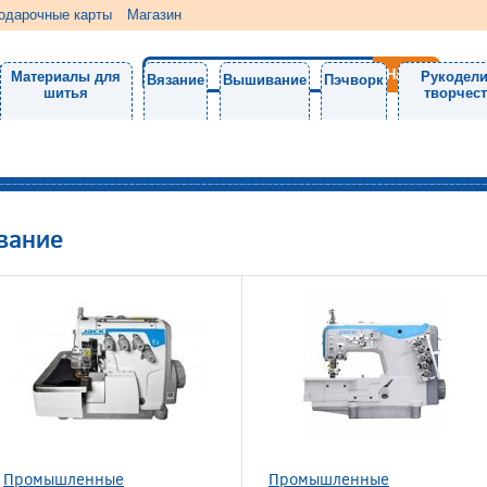
одарочные карты
Магазин
Материалы для
Рукодели
Вязание
Вышивание
Пэчворк
шитья
творчес
вание
Промышленные
Промышленные