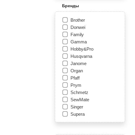
Бренды
Brother
Donwei
Family
Gamma
Hobby&Pro
Husqvarna
Janome
Organ
Pfaff
Prym
Schmetz
SewMate
Singer
Supera