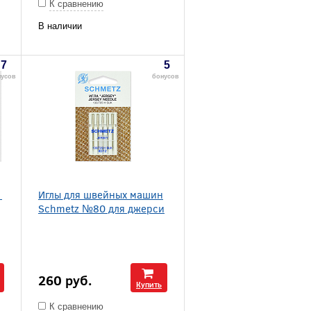
К сравнению
В наличии
7
5
нусов
бонусов
1
Иглы для швейных машин
Schmetz №80 для джерси
260
руб.
Купить
К сравнению