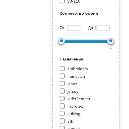
90-110
Количество бобин
От
До
2
4
Назначение
embroidery
hemstitch
jeans
jersey
leder/leather
microtex
quilting
silk
stretch