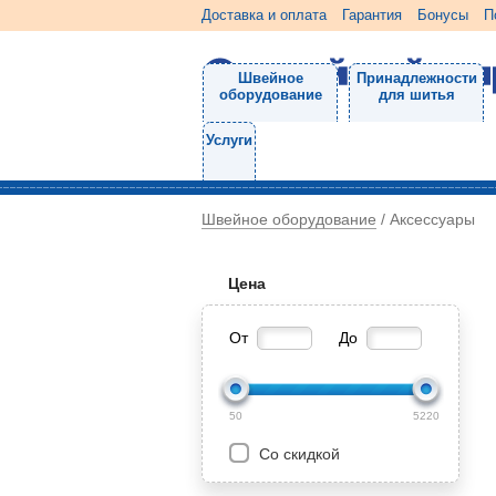
Доставка и оплата
Гарантия
Бонусы
П
Швейное
Принадлежности
оборудование
для шитья
Услуги
Швейное оборудование
/
Аксессуары
Цена
От
До
50
5220
Со скидкой