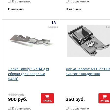
К сравнению
К сравнению
В наличии
В наличии
18
бонусов
бо
Лапка Family 52194 для
Лапка Janome 61151100
сборки (для оверлока
зиг-заг стандартная
545D)
1 590
руб.
900
руб.
350
руб.
Купить
Купить
К сравнению
К сравнению