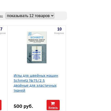
ию
7
10
нусов
бонусов
Иглы для швейных машин
Schmetz №75/2.5
двойные для эластичных
тканей
500
руб.
Купить