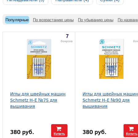
Популярные
По возрастанию цены
По убыванию цены
По назван
7
бонусов
бо
Иглы для швейных машин
Иглы для швейных машин
Schmetz H-E №75 для
Schmetz H-E №90 для
вышивания
вышивания
380
руб.
380
руб.
Купить
Купить