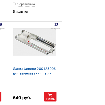
К сравнению
В наличии
5
12
нусов
бонусов
Лапка Janome 200123006
для выметывания петли
640
руб.
Купить