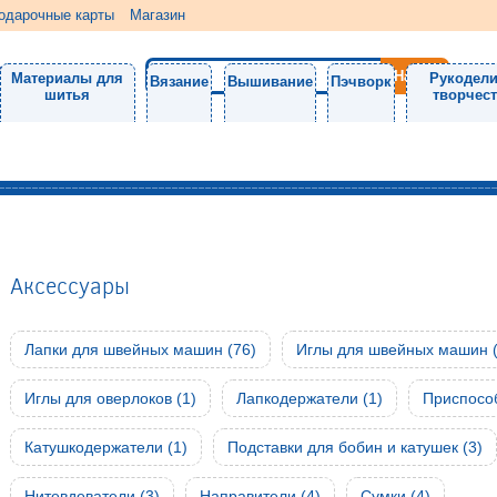
одарочные карты
Магазин
Материалы для
Рукодели
Вязание
Вышивание
Пэчворк
шитья
творчес
Аксессуары
Лапки для швейных машин (76)
Иглы для швейных машин (
Иглы для оверлоков (1)
Лапкодержатели (1)
Приспособ
Катушкодержатели (1)
Подставки для бобин и катушек (3)
Нитевдеватели (3)
Направители (4)
Сумки (4)