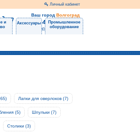
Личный кабинет
Ваш город
Волгоград
8 (8442) 53-06-01
е и
Промышленное
Аксессуары
тво
оборудование
Напишите нам
65)
Лапки для оверлоков (7)
ления (5)
Шпульки (7)
Столики (3)