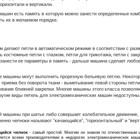
оризонтали и вертикали.
ашин есть память в которую можно занести определенные ком
ь их в желаемом порядке.
делают петли в автоматическом режиме в соответствии с раз
ь костюмные петли с глазком, петли для трикотажа, петли с зак
и занести ее параметры в память - дальше машина сделает люб
е машины могут выполнить прорезную бельевую петлю. Некото
приема без поворота ткани - выметывание левой стороны петли
вание ближней закрепки. Многие машины этого класса позволя
Другие виды петель для электромеханических машин недоступны
 машины при шитье либо совершает колебательное движение, 
венно челноки называют "качающийся", "горизонтальный" и "верт
щийся челнок
- самый простой. Многим он знаком по отечественным 
яется всеми производителями в недорогих электромеханических маши