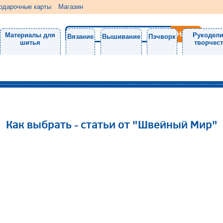
одарочные карты
Магазин
Материалы для
Рукодели
Вязание
Вышивание
Пэчворк
шитья
творчес
Как выбрать - статьи от "Швейный Мир"