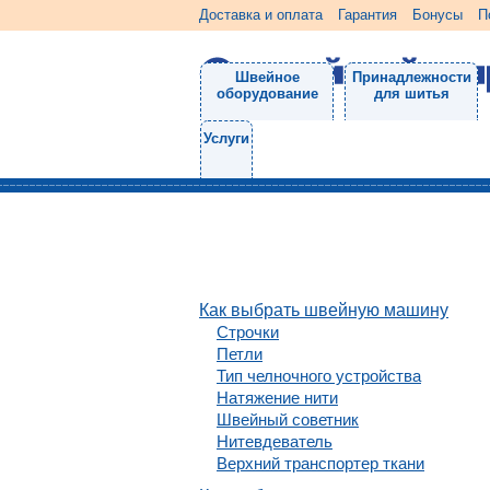
Доставка и оплата
Гарантия
Бонусы
П
Швейное
Принадлежности
оборудование
для шитья
Услуги
Как выбрать швейную машину
Строчки
Петли
Тип челночного устройства
Натяжение нити
Швейный советник
Нитевдеватель
Верхний транспортер ткани