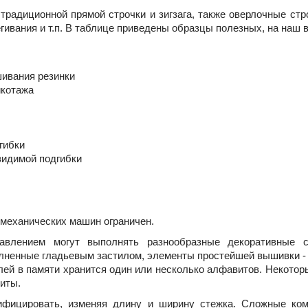
традиционной прямой строчки и зигзага, также оверлочные стр
гивания и т.п. В таблице приведены образцы полезных, на наш в
шивания резинки
икотажа
гибки
идимой подгибки
 механических машин ограничен.
влением могут выполнять разнообразные декоративные ст
лненные гладьевым застилом, элементы простейшей вышивки - 
лей в памяти хранится один или несколько алфавитов. Некото
виты.
фицировать, изменяя длину и ширину стежка. Сложные к