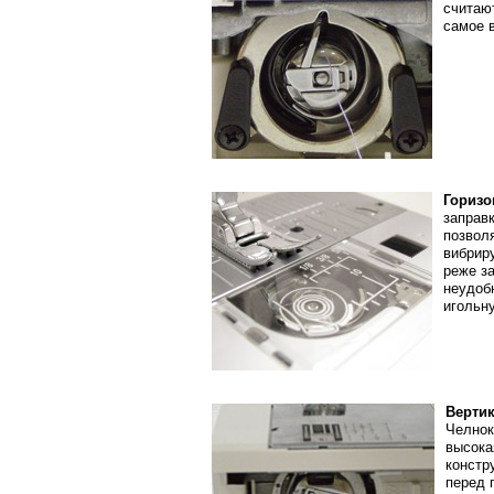
считаю
самое 
Горизо
заправ
позвол
вибрир
реже з
неудоб
игольн
Верти
Челнок
высок
констр
перед 