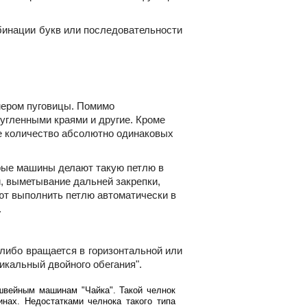
бинации букв или последовательности
мером пуговицы. Помимо
ругленными краями и другие. Кроме
ое количество абсолютно одинаковых
рые машины делают такую петлю в
, выметывание дальней закрепки,
ют выполнить петлю автоматически в
.
либо вращается в горизонтальной или
икальный двойного обегания".
швейным машинам "Чайка". Такой челнок
нах. Недостатками челнока такого типа