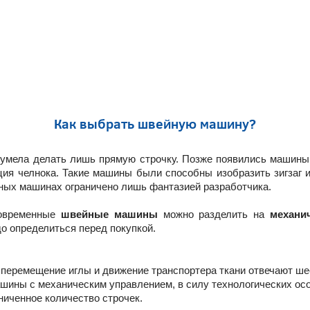
Как выбрать швейную машину?
 умела делать лишь прямую строчку. Позже появились машины,
ция челнока. Такие машины были способны изобразить зигзаг 
ных машинах ограничено лишь фантазией разработчика.
современные
швейные машины
можно разделить на
механи
адо определиться перед покупкой.
ы
перемещение иглы и движение транспортера ткани отвечают ш
ашины с механическим управлением, в силу технологических ос
ниченное количество строчек.