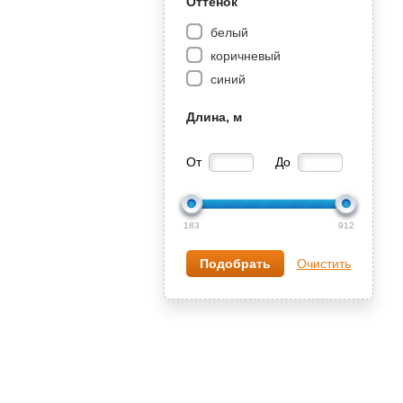
Оттенок
белый
коричневый
синий
Длина, м
От
До
183
912
Очистить