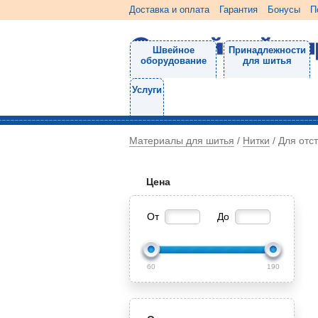
Доставка и оплата
Гарантия
Бонусы
П
Швейное
Принадлежности
оборудование
для шитья
Услуги
Материалы для шитья
Нитки
/
/
Для отс
Цена
От
До
60
190