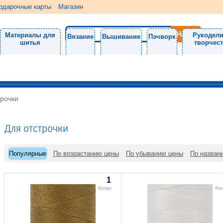
одарочные карты
Магазин
Материалы для
Рукодели
Вязание
Вышивание
Пэчворк
шитья
творчес
трочки
Для отстрочки
Популярные
По возрастанию цены
По убыванию цены
По назван
1
бонус
бон