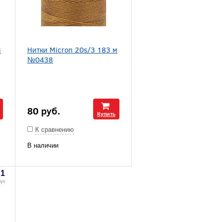
м
Нитки Micron 20s/3 183 м
№0438
80
руб.
Купить
К сравнению
В наличии
1
нус