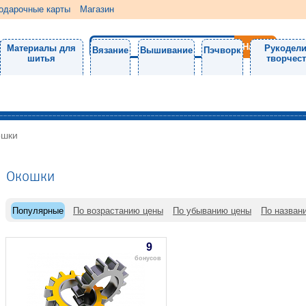
одарочные карты
Магазин
Материалы для
Рукодели
Вязание
Вышивание
Пэчворк
шитья
творчес
ошки
Окошки
Популярные
По возрастанию цены
По убыванию цены
По назван
9
бонусов