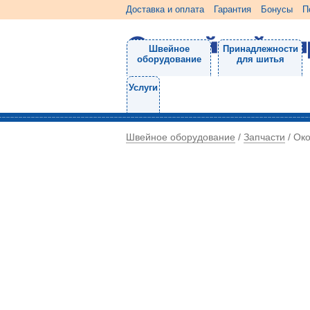
Доставка и оплата
Гарантия
Бонусы
П
Швейное
Принадлежности
оборудование
для шитья
Услуги
Швейное оборудование
Запчасти
/
/
Ок