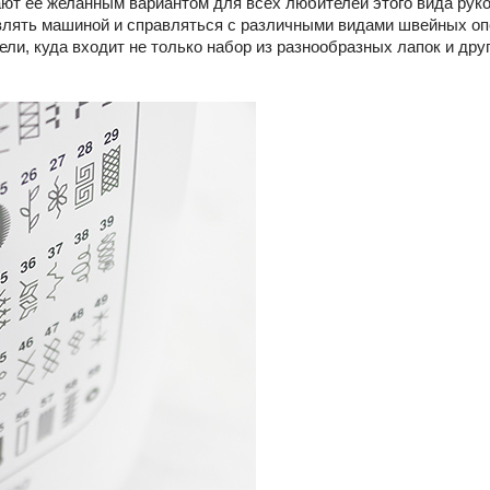
лают ее желанным вариантом для всех любителей этого вида рук
авлять машиной и справляться с различными видами швейных оп
и, куда входит не только набор из разнообразных лапок и дру