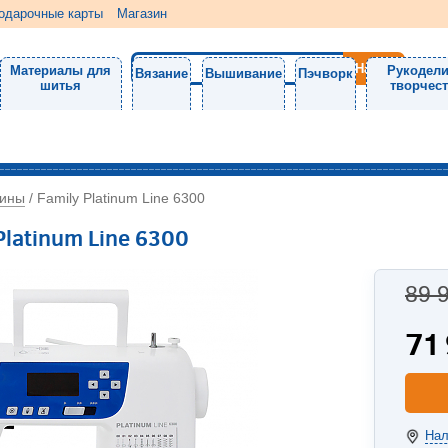
одарочные карты
Магазин
Материалы для
Рукодели
Вязание
Вышивание
Пэчворк
шитья
творчес
ины
/
Family Platinum Line 6300
latinum Line 6300
89 
71
Нал