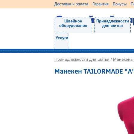
Доставка и оплата
Гарантия
Бонусы
П
Швейное
Принадлежности
оборудование
для шитья
Услуги
Принадлежности для шитья
Манекены
/
Манекен TAILORMADE "А