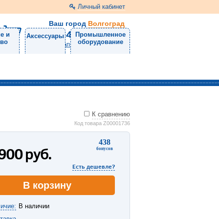
Личный кабинет
Ваш город
Волгоград
8 (8442) 53-06-01
е и
Промышленное
Аксессуары
тво
оборудование
Напишите нам
К сравнению
Код товара Z00001736
438
 900
руб.
бонусов
Есть дешевле?
В корзину
ичие:
В наличии
тавка