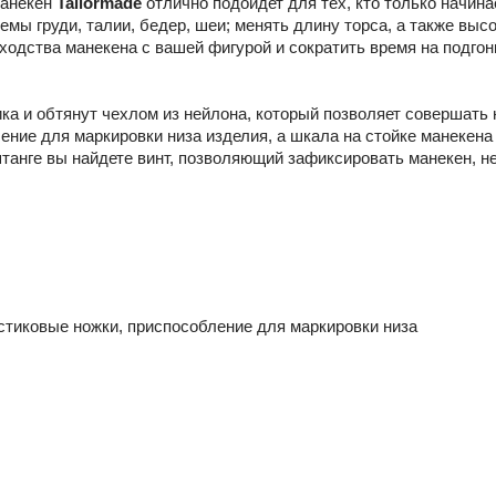
манекен
Tailormade
отлично подойдет для тех, кто только начина
емы груди, талии, бедер, шеи; менять длину торса, а также выс
ходства манекена с вашей фигурой и сократить время на подго
ка и обтянут чехлом из нейлона, который позволяет совершать
ение для маркировки низа изделия, а шкала на стойке манекен
штанге вы найдете винт, позволяющий зафиксировать манекен, н
астиковые ножки, приспособление для маркировки низа