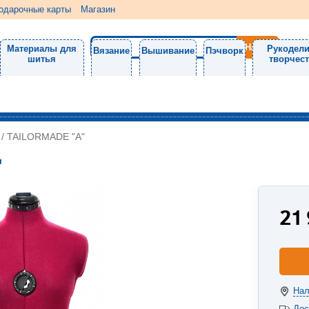
одарочные карты
Магазин
Материалы для
Рукодели
Вязание
Вышивание
Пэчворк
шитья
творчес
/
TAILORMADE "А"
"
21
Нал
Дос