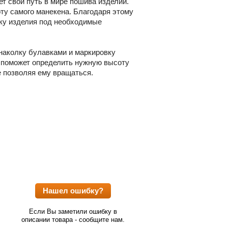
ет свой путь в мире пошива изделий.
оту самого манекена. Благодаря этому
нку изделия под необходимые
 наколку булавками и маркировку
а поможет определить нужную высоту
е позволяя ему вращаться.
Нашел ошибку?
Если Вы заметили ошибку в
описании товара - сообщите нам.