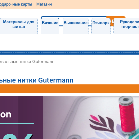
одарочные карты
Магазин
Материалы для
Рукодели
Вязание
Вышивание
Пэчворк
шитья
творчес
ивальные нитки Gutermann
ьные нитки Gutermann