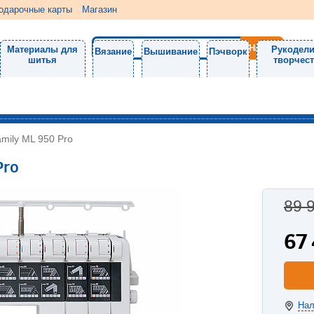
одарочные карты
Магазин
Материалы для
Рукодели
Вязание
Вышивание
Пэчворк
шитья
творчес
mily ML 950 Pro
Pro
89 
67
Нал