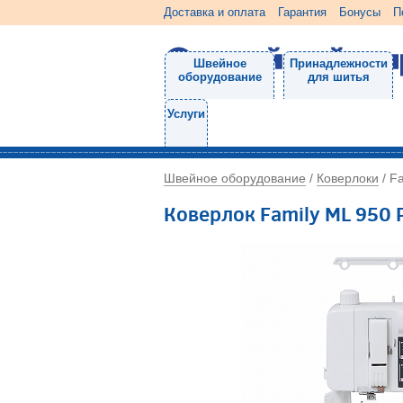
Доставка и оплата
Гарантия
Бонусы
П
Швейное
Принадлежности
оборудование
для шитья
Услуги
Швейное оборудование
Коверлоки
/
/
Fa
Коверлок Family ML 950 